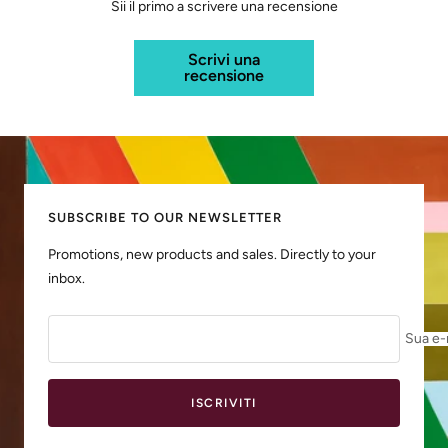
Sii il primo a scrivere una recensione
Scrivi una
recensione
SUBSCRIBE TO OUR NEWSLETTER
Promotions, new products and sales. Directly to your
inbox.
Sua e-
ISCRIVITI