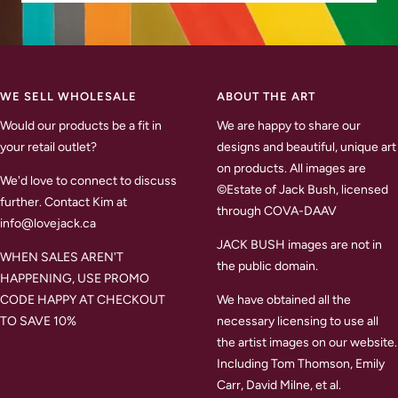
WE SELL WHOLESALE
ABOUT THE ART
Would our products be a fit in
We are happy to share our
your retail outlet?
designs and beautiful, unique art
on products. All images are
We'd love to connect to discuss
©Estate of Jack Bush, licensed
further. Contact Kim at
through COVA-DAAV
info@lovejack.ca
JACK BUSH images are not in
WHEN SALES AREN'T
the public domain.
HAPPENING, USE PROMO
CODE HAPPY AT CHECKOUT
We have obtained all the
TO SAVE 10%
necessary licensing to use all
the artist images on our website.
Including Tom Thomson, Emily
Carr, David Milne, et al.