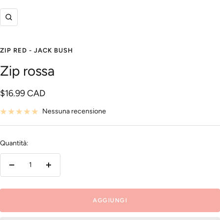
Ingrandisci
ZIP RED - JACK BUSH
Zip rossa
Prezzo
$16.99 CAD
di
Nessuna recensione
vendita
Quantità:
Diminuire
Aumenta
la
la
quantità
quantità
AGGIUNGI