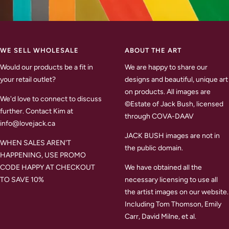
WE SELL WHOLESALE
ABOUT THE ART
Would our products be a fit in
We are happy to share our
your retail outlet?
designs and beautiful, unique art
on products. All images are
We'd love to connect to discuss
©Estate of Jack Bush, licensed
further. Contact Kim at
through COVA-DAAV
info@lovejack.ca
JACK BUSH images are not in
WHEN SALES AREN'T
the public domain.
HAPPENING, USE PROMO
CODE HAPPY AT CHECKOUT
We have obtained all the
TO SAVE 10%
necessary licensing to use all
the artist images on our website.
Including Tom Thomson, Emily
Carr, David Milne, et al.