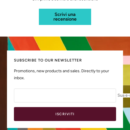
Scrivi una
recensione
SUBSCRIBE TO OUR NEWSLETTER
Promotions, new products and sales. Directly to your
inbox.
Sua e-
ISCRIVITI