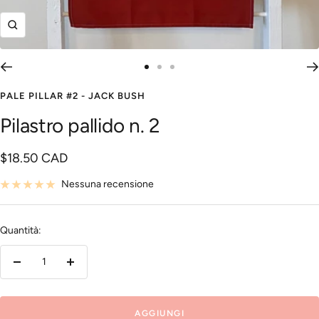
Ingrandisci
Vai
Vai
Vai
alla
alla
alla
PALE PILLAR #2 - JACK BUSH
slide
slide
slide
Pilastro pallido n. 2
1
2
4
Prezzo
$18.50 CAD
di
Nessuna recensione
vendita
Quantità:
Diminuire
Aumenta
la
la
quantità
quantità
AGGIUNGI