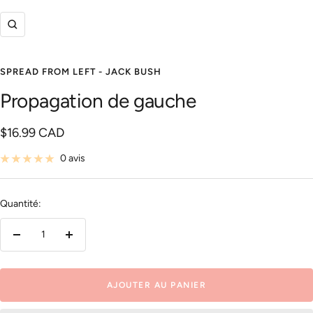
Zoom
SPREAD FROM LEFT - JACK BUSH
Propagation de gauche
Prix
$16.99 CAD
de
0 avis
vente
Quantité:
Réduire
Augmenter
la
la
quantité
quantité
AJOUTER AU PANIER