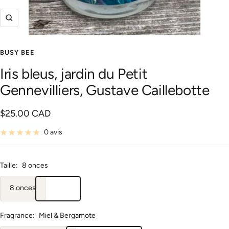
Zoom
BUSY BEE
Iris bleus, jardin du Petit
Gennevilliers, Gustave Caillebotte
Prix
$25.00 CAD
de
0 avis
vente
Taille:
8 onces
8 onces
Fragrance:
Miel & Bergamote