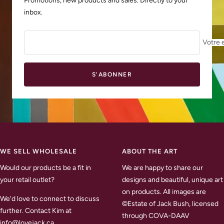
Promotions, new products and sales. Directly to your
inbox.
Votre 
S'ABONNER
WE SELL WHOLESALE
ABOUT THE ART
Would our products be a fit in
We are happy to share our
your retail outlet?
designs and beautiful, unique art
on products. All images are
We'd love to connect to discuss
©Estate of Jack Bush, licensed
further. Contact Kim at
through COVA-DAAV
info@lovejack.ca