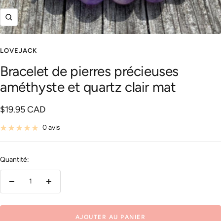
Zoom
LOVEJACK
Bracelet de pierres précieuses
améthyste et quartz clair mat
Prix
$19.95 CAD
de
0 avis
vente
Quantité:
Réduire
Augmenter
la
la
quantité
quantité
AJOUTER AU PANIER