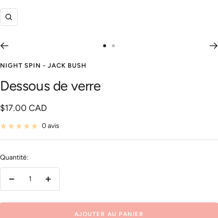
Zoom
Aller
Aller
au
au
NIGHT SPIN - JACK BUSH
slide
slide
Dessous de verre
1
2
Prix
$17.00 CAD
de
0 avis
vente
Quantité:
Réduire
Augmenter
la
la
quantité
quantité
AJOUTER AU PANIER