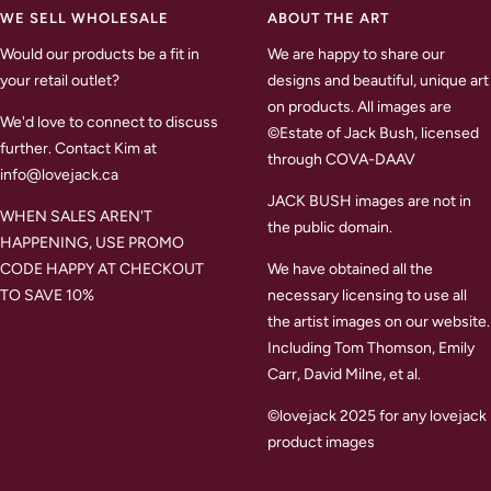
WE SELL WHOLESALE
ABOUT THE ART
Would our products be a fit in
We are happy to share our
your retail outlet?
designs and beautiful, unique art
on products. All images are
We'd love to connect to discuss
©Estate of Jack Bush, licensed
further. Contact Kim at
through COVA-DAAV
info@lovejack.ca
JACK BUSH images are not in
WHEN SALES AREN'T
the public domain.
HAPPENING, USE PROMO
CODE HAPPY AT CHECKOUT
We have obtained all the
TO SAVE 10%
necessary licensing to use all
the artist images on our website.
Including Tom Thomson, Emily
Carr, David Milne, et al.
©lovejack 2025 for any lovejack
product images