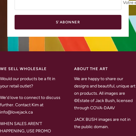
Votre 
S'ABONNER
WE SELL WHOLESALE
ABOUT THE ART
Would our products be a fit in
We are happy to share our
your retail outlet?
designs and beautiful, unique art
on products. All images are
We'd love to connect to discuss
©Estate of Jack Bush, licensed
further. Contact Kim at
through COVA-DAAV
info@lovejack.ca
JACK BUSH images are not in
WHEN SALES AREN'T
the public domain.
HAPPENING, USE PROMO