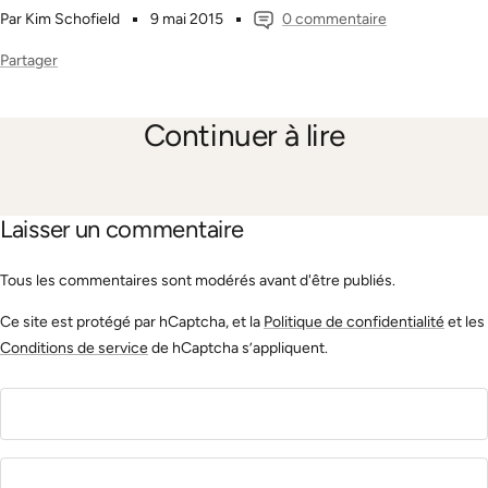
Par Kim Schofield
9 mai 2015
0 commentaire
Partager
Continuer à lire
JACK et licences
Premie
Laisser un commentaire
Tous les commentaires sont modérés avant d'être publiés.
Ce site est protégé par hCaptcha, et la
Politique de confidentialité
et les
Conditions de service
de hCaptcha s’appliquent.