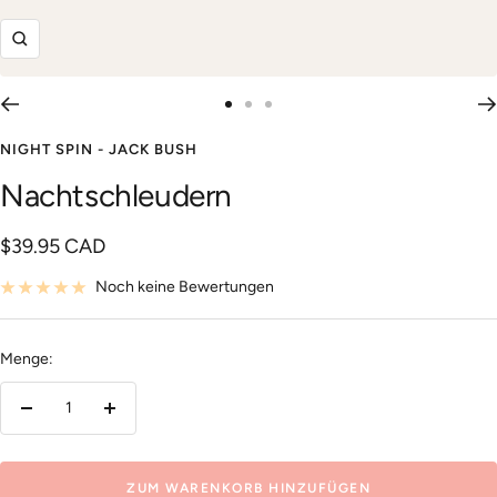
Zoom
Zur
Zur
Zur
Slide
Slide
Slide
NIGHT SPIN - JACK BUSH
1
2
3
Nachtschleudern
gehen
gehen
gehen
Angebotspreis
$39.95 CAD
Noch keine Bewertungen
Menge:
Menge
Menge
verringern
erhöhen
ZUM WARENKORB HINZUFÜGEN