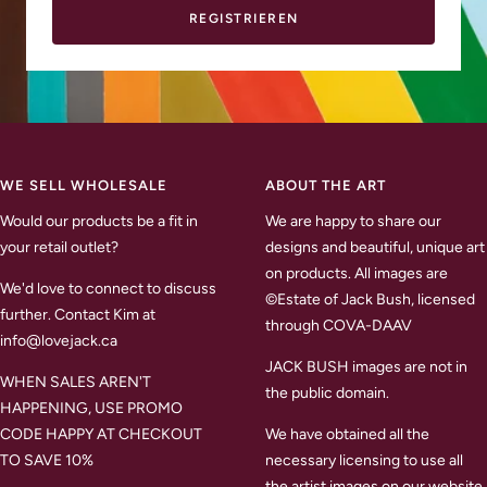
REGISTRIEREN
WE SELL WHOLESALE
ABOUT THE ART
Would our products be a fit in
We are happy to share our
your retail outlet?
designs and beautiful, unique art
on products. All images are
We'd love to connect to discuss
©Estate of Jack Bush, licensed
further. Contact Kim at
through COVA-DAAV
info@lovejack.ca
JACK BUSH images are not in
WHEN SALES AREN'T
the public domain.
HAPPENING, USE PROMO
CODE HAPPY AT CHECKOUT
We have obtained all the
TO SAVE 10%
necessary licensing to use all
the artist images on our website.