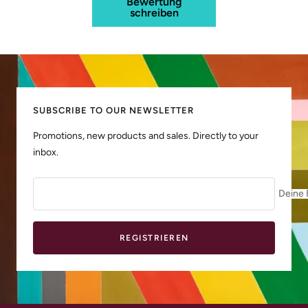
Bewertung
schreiben
SUBSCRIBE TO OUR NEWSLETTER
Promotions, new products and sales. Directly to your
inbox.
Deine 
REGISTRIEREN