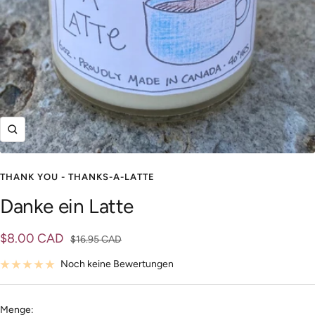
Zoom
THANK YOU - THANKS-A-LATTE
Danke ein Latte
Angebotspreis
$8.00 CAD
Regulärer
$16.95 CAD
Preis
Noch keine Bewertungen
Menge: