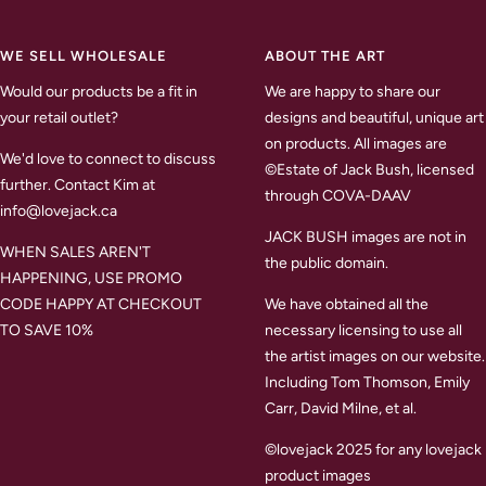
WE SELL WHOLESALE
ABOUT THE ART
Would our products be a fit in
We are happy to share our
your retail outlet?
designs and beautiful, unique art
on products. All images are
We'd love to connect to discuss
©Estate of Jack Bush, licensed
further. Contact Kim at
through COVA-DAAV
info@lovejack.ca
JACK BUSH images are not in
WHEN SALES AREN'T
the public domain.
HAPPENING, USE PROMO
CODE HAPPY AT CHECKOUT
We have obtained all the
TO SAVE 10%
necessary licensing to use all
the artist images on our website.
Including Tom Thomson, Emily
Carr, David Milne, et al.
©lovejack 2025 for any lovejack
product images